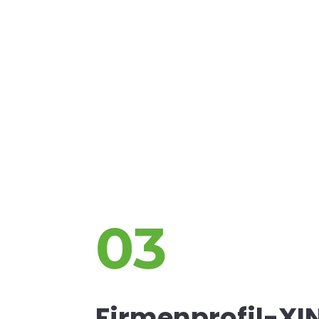
03
Firmenprofil-XI