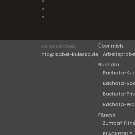
Adresse
Home
Über mich
Gelsenkirchen
Arbeitsprob
info@isabel-kulessa.de
Bachata
Bachata-Kur
Bachata-Bo
Bachata-Pri
Bachata-Wo
Fitness
Zumba® Fitn
BLACKROLL®