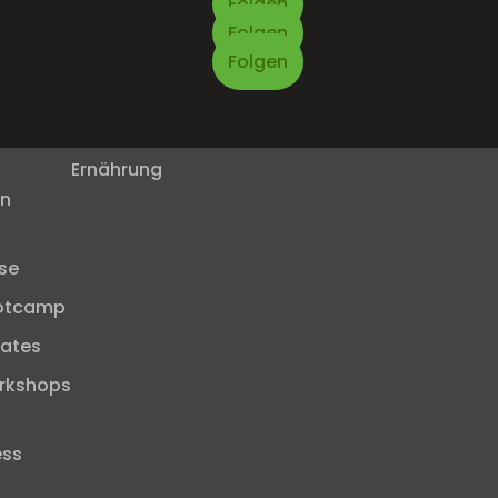
Folgen
Folgen
Folgen
Arbeitsproben
Ernährung
en
se
otcamp
vates
rkshops
ess