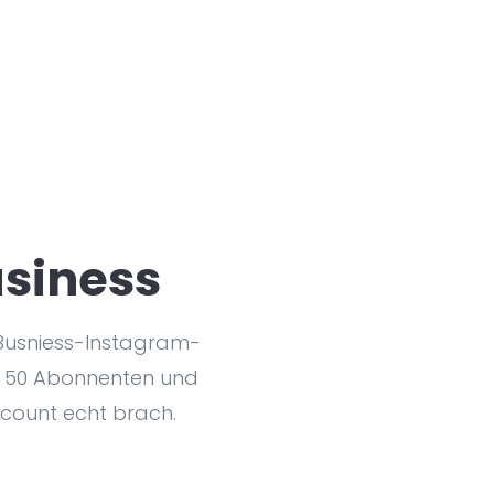
siness
 Busniess-Instagram-
ls 50 Abonnenten und
Account echt brach.