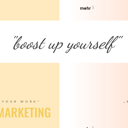
mehr
"boost up yourself"
 YOUR WORK“
„
MARKETING