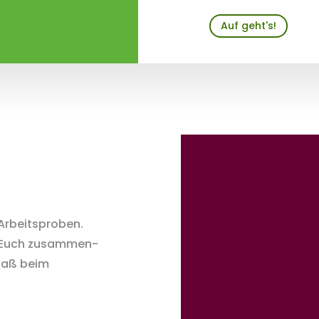
Auf geht's!
 Arbeitsproben.
ür Euch zusammen-
Spaß beim