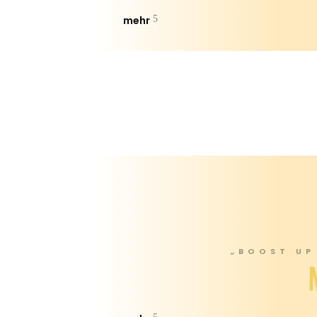
mehr
„BOOST UP