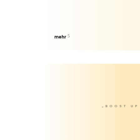
mehr
„BOOST UP