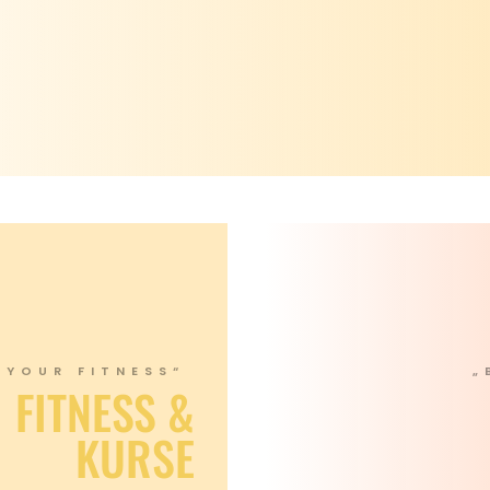
 YOUR FITNESS“
„
FITNESS &
KURSE