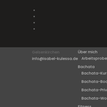
Adresse
Home
Über mich
Gelsenkirchen
Arbeitsprob
info@isabel-kulessa.de
Bachata
Bachata-Kur
Bachata-Bo
Bachata-Pri
Bachata-Wo
Fitness