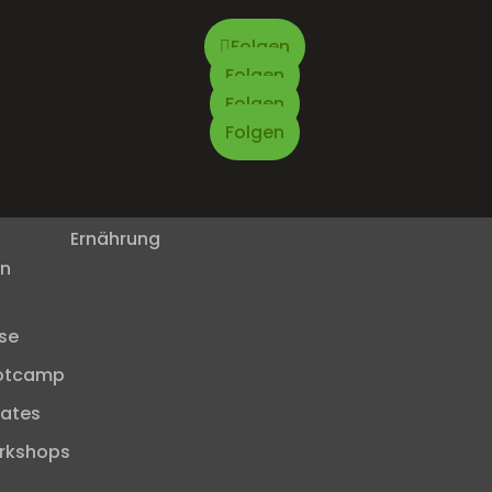
Folgen
Folgen
Folgen
Folgen
Arbeitsproben
Ernährung
en
se
otcamp
vates
rkshops