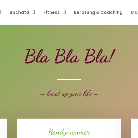
Bachata
Fitness
Beratung & Coaching
Ma
Bla Bla Bla!
– boost up your life –
Handynummer