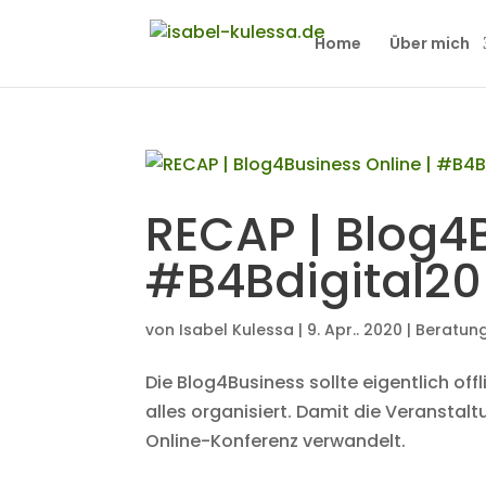
Home
Über mich
RECAP | Blog4B
#B4Bdigital20
von
Isabel Kulessa
|
9. Apr.. 2020
|
Beratun
Die Blog4Business sollte eigentlich off
alles organisiert. Damit die Veranstalt
Online-Konferenz verwandelt.