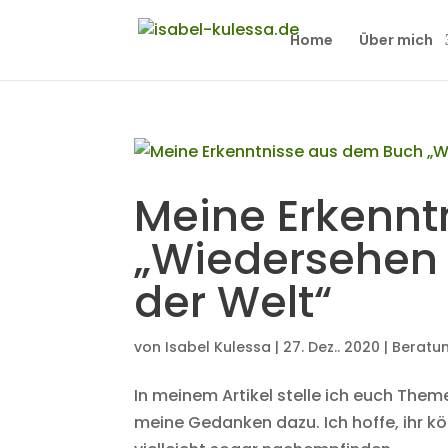
Home
Über mich
Meine Erkennt
„Wiedersehen
der Welt“
von
Isabel Kulessa
|
27. Dez.. 2020
|
Beratu
In meinem Artikel stelle ich euch The
meine Gedanken dazu. Ich hoffe, ihr 