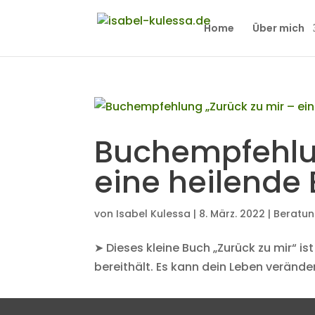
Home
Über mich
Buchempfehlun
eine heilende
von
Isabel Kulessa
|
8. März. 2022
|
Beratu
➤ Dieses kleine Buch „Zurück zu mir“ ist
bereithält. Es kann dein Leben verände