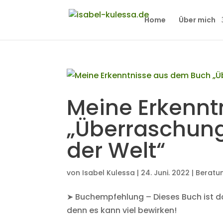
Home
Über mich
Meine Erkennt
„Überraschun
der Welt“
von
Isabel Kulessa
|
24. Juni. 2022
|
Beratu
➤ Buchempfehlung – Dieses Buch ist das
denn es kann viel bewirken!