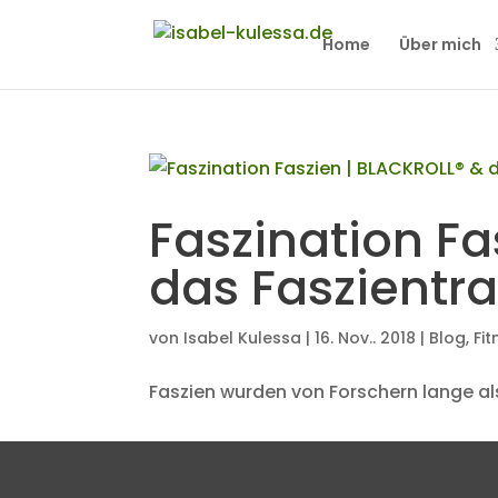
Home
Über mich
Faszination Fa
das Faszientra
von
Isabel Kulessa
|
16. Nov.. 2018
|
Blog
,
Fit
Faszien wurden von Forschern lange a