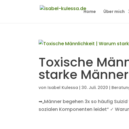
Home
Über mich
Toxische Männ
starke Männer
von
Isabel Kulessa
|
30. Juli. 2020
|
Beratun
➡„Männer begehen 3x so häufig Suizid w
sozialen Komponenten leidet“ ✓ War