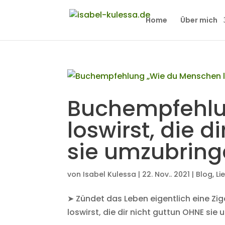
Home
Über mich
Buchempfehlu
loswirst, die d
sie umzubring
von
Isabel Kulessa
|
22. Nov.. 2021
|
Blog
,
Li
➤ Zündet das Leben eigentlich eine Zi
loswirst, die dir nicht guttun OHNE si