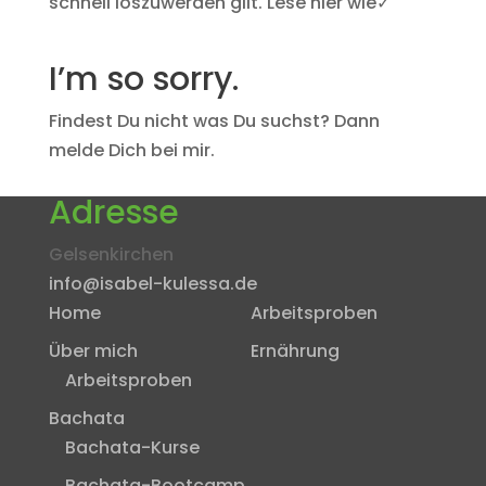
schnell loszuwerden gilt. Lese hier wie✓
I’m so sorry.
Findest Du nicht was Du suchst? Dann
melde Dich bei mir.
Adresse
Gelsenkirchen
info@isabel-kulessa.de
Home
Arbeitsproben
Über mich
Ernährung
Arbeitsproben
Bachata
Bachata-Kurse
Bachata-Bootcamp