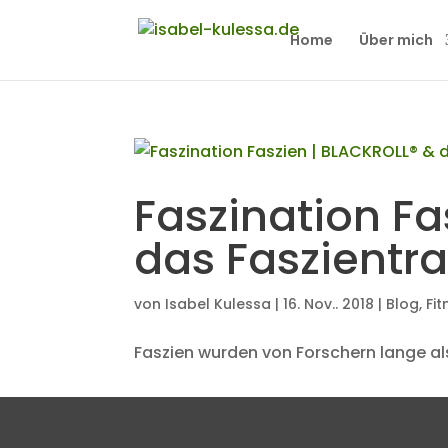
Home
Über mich
Faszination Fa
das Faszientra
von
Isabel Kulessa
|
16. Nov.. 2018
|
Blog
,
Fit
Faszien wurden von Forschern lange a