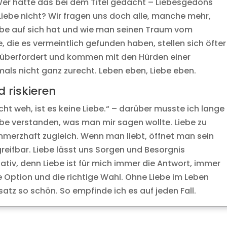
er hätte das bei dem Titel gedacht – Liebesgedöns
Liebe nicht? Wir fragen uns doch alle, manche mehr,
ebe auf sich hat und wie man seinen Traum vom
 die es vermeintlich gefunden haben, stellen sich öfter
und überfordert und kommen mit den Hürden einer
mals nicht ganz zurecht. Leben eben, Liebe eben.
 riskieren
ht weh, ist es keine Liebe.“ – darüber musste ich lange
be verstanden, was man mir sagen wollte. Liebe zu
merzhaft zugleich. Wenn man liebt, öffnet man sein
greifbar. Liebe lässt uns Sorgen und Besorgnis
tiv, denn Liebe ist für mich immer die Antwort, immer
e Option und die richtige Wahl. Ohne Liebe im Leben
atz so schön. So empfinde ich es auf jeden Fall.