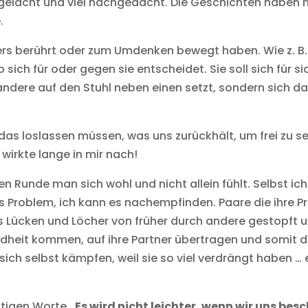
gelacht und viel nachgedacht. Die Geschichten haben mi
.
rs berührt oder zum Umdenken bewegt haben. Wie z. B. 
p sich für oder gegen sie entscheidet. Sie soll sich für 
 andere auf den Stuhl neben einen setzt, sondern sich d
st das loslassen müssen, was uns zurückhält, um frei zu se
 wirkte lange in mir nach!
n Runde man sich wohl und nicht allein fühlt. Selbst ich 
s Problem, ich kann es nachempfinden. Paare die ihre P
s Lücken und Löcher von früher durch andere gestopft un
ndheit kommen, auf ihre Partner übertragen und somit 
sich selbst kämpfen, weil sie so viel verdrängt haben …
chtigen Worte
„Es wird nicht leichter, wenn wir uns besc