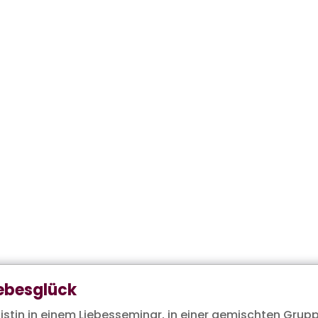
iebesglück
istin in einem Liebesseminar, in einer gemischten Grupp