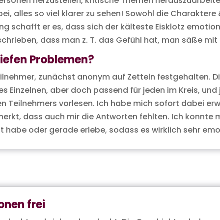
Personen herzustellen, kritische Themen herauszuarbeite
bei, alles so viel klarer zu sehen! Sowohl die Charakter
 schafft er es, dass sich der kälteste Eisklotz emotion
beschrieben, dass man z. T. das Gefühl hat, man säße mi
tiefen Problemen?
ilnehmer, zunächst anonym auf Zetteln festgehalten. Die
es Einzelnen, aber doch passend für jeden im Kreis, und
n Teilnehmers vorlesen. Ich habe mich sofort dabei erwi
rkt, dass auch mir die Antworten fehlten. Ich konnte m
lebt habe oder gerade erlebe, sodass es wirklich sehr em
onen frei